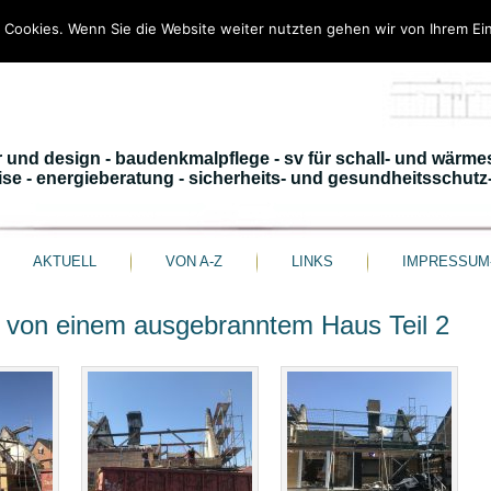
 Cookies. Wenn Sie die Website weiter nutzten gehen wir von Ihrem Ein
 design - baudenkmalpflege - sv für schall- und wärme
- energieberatung - sicherheits- und gesundheitsschutz
AKTUELL
VON A-Z
LINKS
IMPRESSUM
 von einem ausgebranntem Haus Teil 2