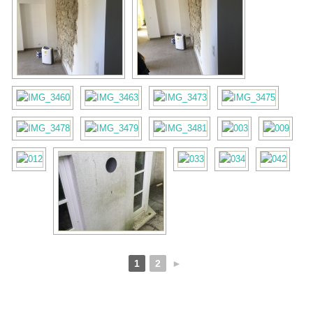
1
2
►